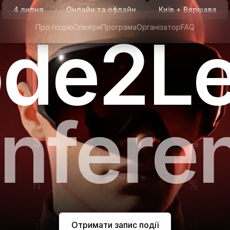
4 липня
Онлайн та офлайн
Київ + Варшава
Про подію
Спікери
Програма
Організатор
FAQ
de2L
nfere
Отримати запис події