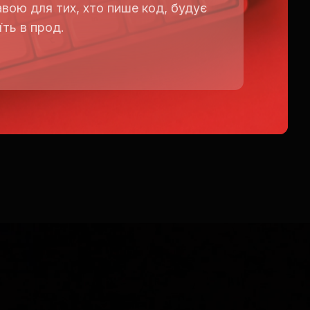
вою для тих, хто пише код, будує
їть в прод.