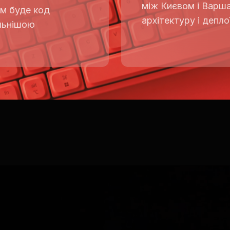
між Києвом і Варша
им буде код
архітектуру і депло
ильнішою