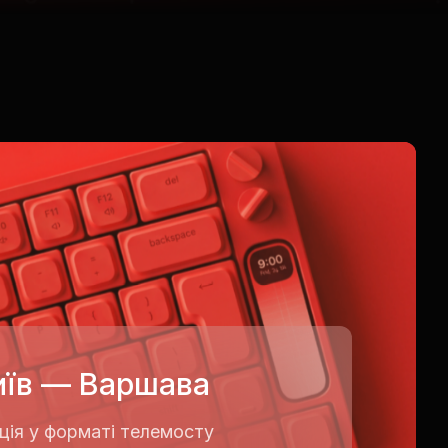
иїв — Варшава
ція у форматі телемосту