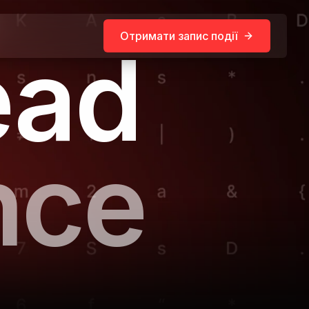
Отримати запис події
ead
nce