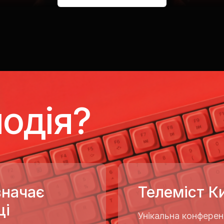
подія?
значає
Телеміст К
ці
Унікальна конферен