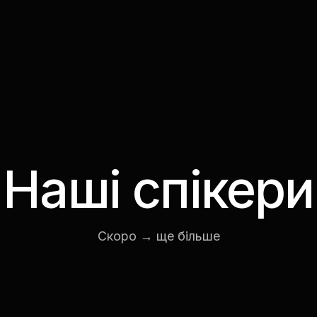
Наші спікери
н Цимбал
Анастасія Тілікіна
Frontend Lead
Скоро → ще більше
at Growly
LinkedIn