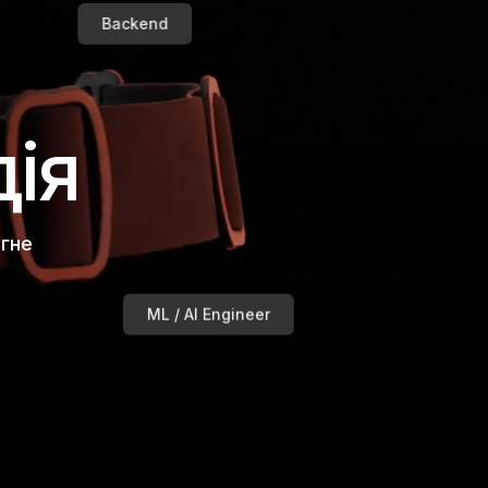
Backend
дія
агне
ML / AI Engineer