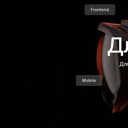
Frontend
Дл
Для
Mobile