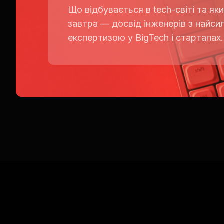
Що відбувається в tech-світі та як
завтра — досвід інженерів з найс
експертизою у BigTech і стартапах.